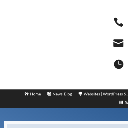



Home
News-Blog
Websites | WordPress &
R