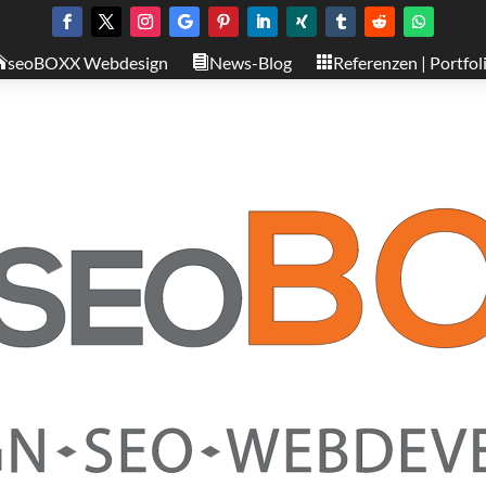
seoBOXX Webdesign
News-Blog
Referenzen | Portfol