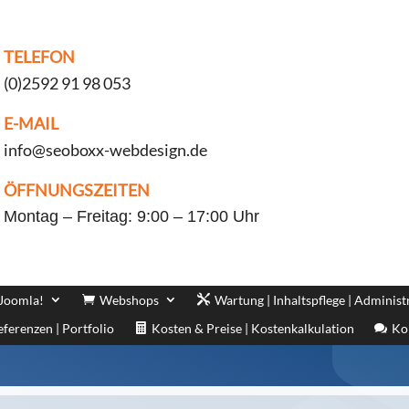
TELEFON
(0)2592 91 98 053
E-MAIL
info@seoboxx-webdesign.de
ÖFFNUNGSZEITEN
Montag – Freitag: 9:00 – 17:00 Uhr
 Joomla!
Webshops
Wartung | Inhaltspflege | Administ
eferenzen | Portfolio
Kosten & Preise | Kostenkalkulation
Ko