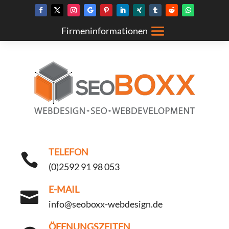
TELEFON

(0)2592 91 98 053
E-MAIL

info@seoboxx-webdesign.de
ÖFFNUNGSZEITEN