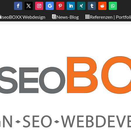
seoBOXX Webdesign
News-Blog
Referenzen | Portfol