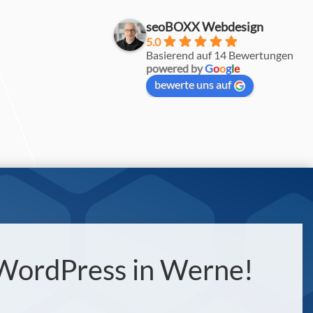
seoBOXX Webdesign
5.0
Basierend auf 14 Bewertungen
powered by
G
o
o
g
l
e
bewerte uns auf
 WordPress in Werne!