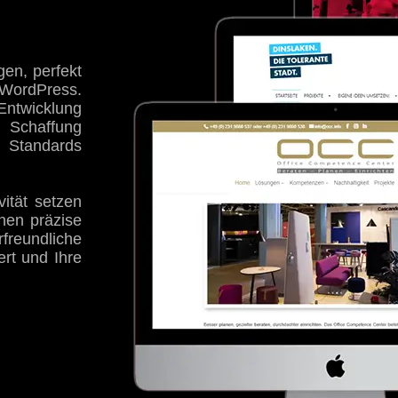
en, perfekt
WordPress.
twicklung
r Schaffung
n Standards
vität setzen
onen präzise
freundliche
ert und Ihre