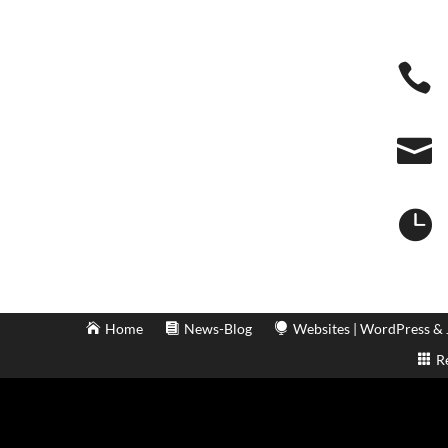



Home
News-Blog
Websites | WordPress &
R