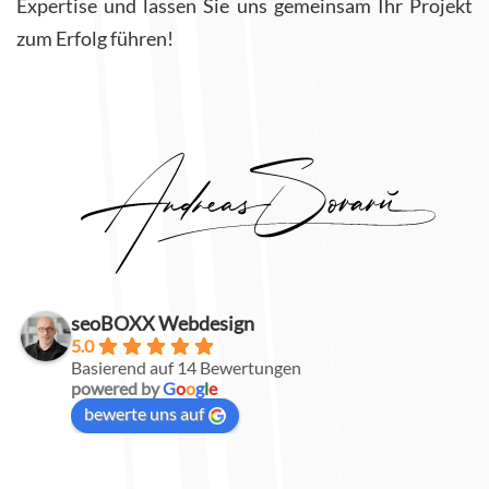
Expertise und lassen Sie uns gemeinsam Ihr Projekt
zum Erfolg führen!
seoBOXX Webdesign
5.0
Basierend auf 14 Bewertungen
powered by
G
o
o
g
l
e
bewerte uns auf