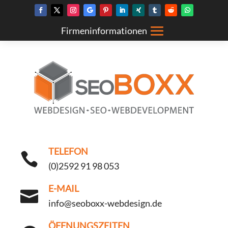
TELEFON

(0)2592 91 98 053
E-MAIL

info@seoboxx-webdesign.de
ÖFFNUNGSZEITEN