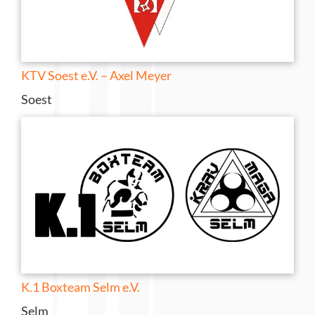
KTV Soest e.V. – Axel Meyer
Soest
K.1 Boxteam Selm e.V.
Selm