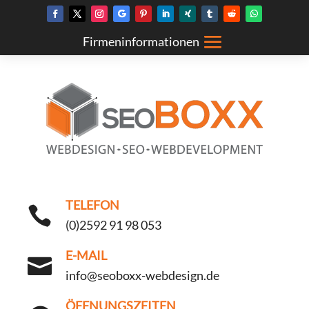
TELEFON

(0)2592 91 98 053
E-MAIL

info@seoboxx-webdesign.de
ÖFFNUNGSZEITEN