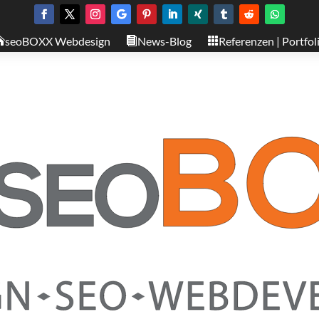
seoBOXX Webdesign
News-Blog
Referenzen | Portfol