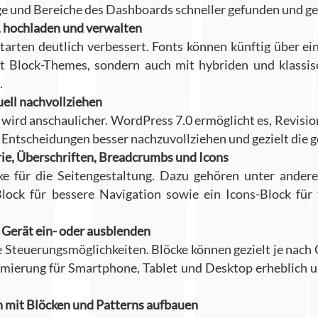
e und Bereiche des Dashboards schneller gefunden und ge
n, hochladen und verwalten
arten deutlich verbessert. Fonts können künftig über ein
it Block-Themes, sondern auch mit hybriden und klassisc
.
ell nachvollziehen
 wird anschaulicher. WordPress 7.0 ermöglicht es, Revisi
 Entscheidungen besser nachzuvollziehen und gezielt die 
ie, Überschriften, Breadcrumbs und Icons
e für die Seitengestaltung. Dazu gehören unter andere
ock für bessere Navigation sowie ein Icons-Block für vi
 Gerät ein- oder ausblenden
 Steuerungsmöglichkeiten. Blöcke können gezielt je nach
timierung für Smartphone, Tablet und Desktop erheblich u
n mit Blöcken und Patterns aufbauen