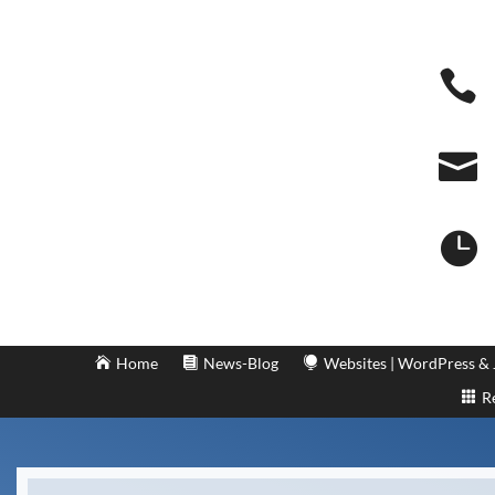



Home
News-Blog
Websites | WordPress &
R