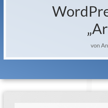
WordPres
„Ar
von
An