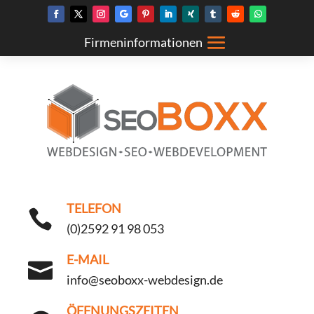
TELEFON

(0)2592 91 98 053
E-MAIL

info@seoboxx-webdesign.de
ÖFFNUNGSZEITEN