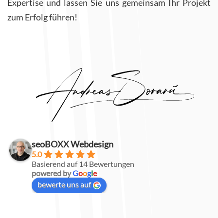
Expertise und lassen Sie uns gemeinsam Ihr Projekt
zum Erfolg führen!
seoBOXX Webdesign
5.0
Basierend auf 14 Bewertungen
powered by
G
o
o
g
l
e
bewerte uns auf