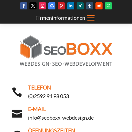
TELEFON

(0)2592 91 98 053
E-MAIL

info@seoboxx-webdesign.de
ÖFFNUNGSZEITEN