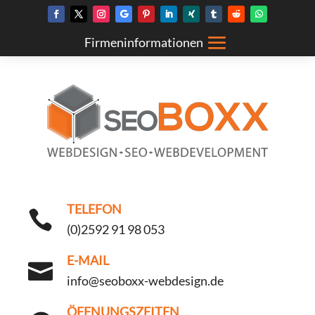
TELEFON

(0)2592 91 98 053
E-MAIL

info@seoboxx-webdesign.de
ÖFFNUNGSZEITEN