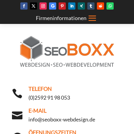
TELEFON

(0)2592 91 98 053
E-MAIL

info@seoboxx-webdesign.de
ÖFFNUNGSZEITEN