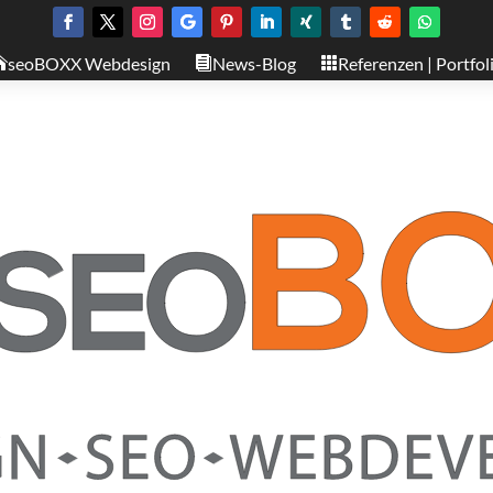
seoBOXX Webdesign
News-Blog
Referenzen | Portfol