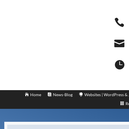



Home
News-Blog
Websites | WordPress &
R