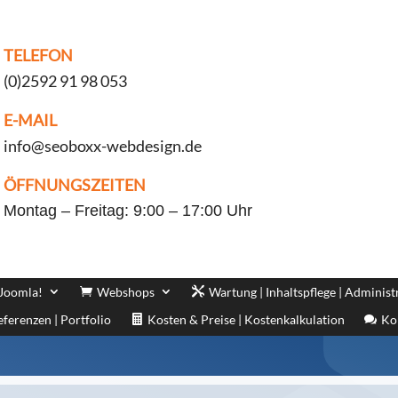
TELEFON
(0)2592 91 98 053
E-MAIL
info@seoboxx-webdesign.de
ÖFFNUNGSZEITEN
Montag – Freitag: 9:00 – 17:00 Uhr
 Joomla!
Webshops
Wartung | Inhaltspflege | Administ
eferenzen | Portfolio
Kosten & Preise | Kostenkalkulation
Ko