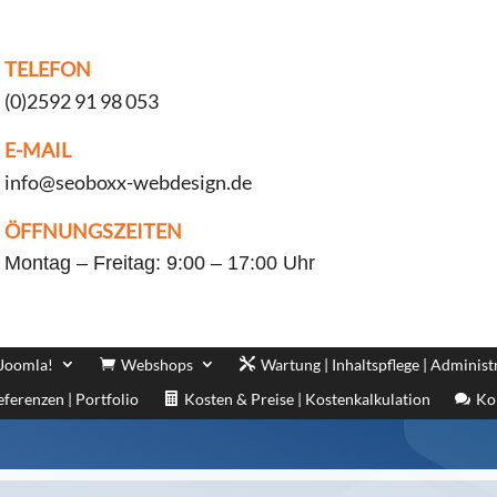
TELEFON
(0)2592 91 98 053
E-MAIL
info@seoboxx-webdesign.de
ÖFFNUNGSZEITEN
Montag – Freitag: 9:00 – 17:00 Uhr
 Joomla!
Webshops
Wartung | Inhaltspflege | Administ
eferenzen | Portfolio
Kosten & Preise | Kostenkalkulation
Ko