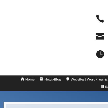



Home
News-Blog
Websites | WordPress &
R