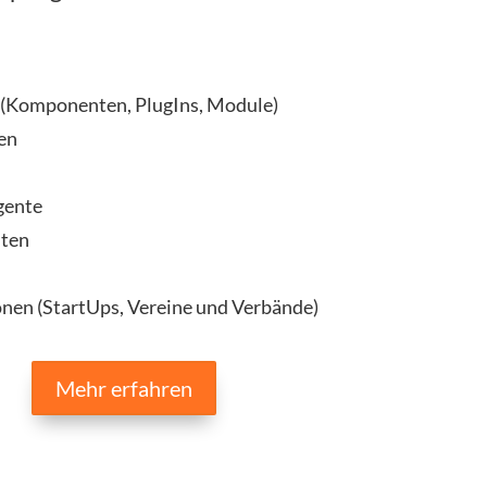
 (Komponenten, PlugIns, Module)
en
n
gente
iten
nen (StartUps, Vereine und Verbände)
Mehr erfahren