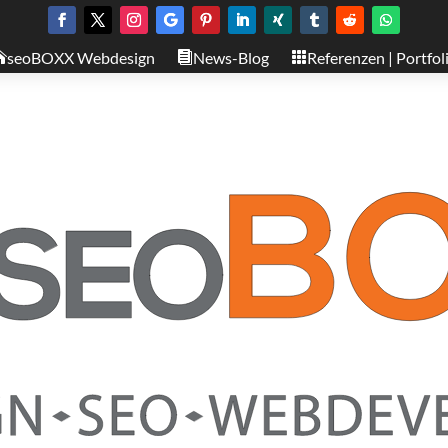
seoBOXX Webdesign
News-Blog
Referenzen | Portfol