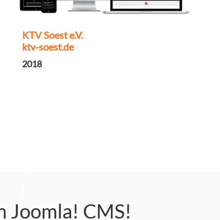
KTV Soest e.V.
ktv-soest.de
2018
em Joomla! CMS!