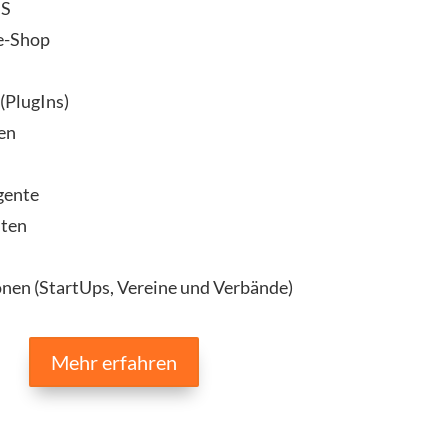
MS
-Shop
(PlugIns)
en
n
gente
iten
nen (StartUps, Vereine und Verbände)
Mehr erfahren