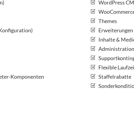
n)
WordPress C
WooCommerce
Themes
onfiguration)
Erweiterungen 
Inhalte & Medi
Administratio
Supportkontin
Flexible Laufze
bieter-Komponenten
Staffelrabatte
Sonderkonditio