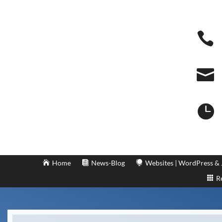



Home
News-Blog
Websites | WordPress &
R