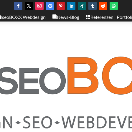
seoBOXX Webdesign
News-Blog
Referenzen | Portfol