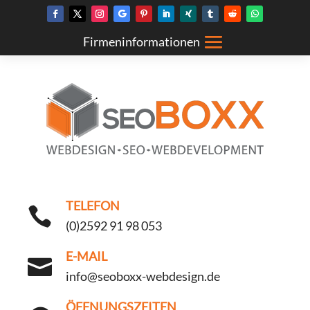
TELEFON

(0)2592 91 98 053
E-MAIL

info@seoboxx-webdesign.de
ÖFFNUNGSZEITEN