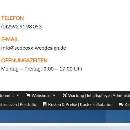
TELEFON
(0)2592 91 98 053
E-MAIL
info@seoboxx-webdesign.de
ÖFFNUNGSZEITEN
Montag – Freitag: 9:00 – 17:00 Uhr
 Joomla!
Webshops
Wartung | Inhaltspflege | Administ
eferenzen | Portfolio
Kosten & Preise | Kostenkalkulation
Ko