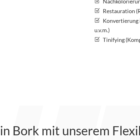
Nachkolorierun
Restauration (R
Konvertierung
u.v.m.)
Tinifying (Kom
 in Bork mit unserem Flex