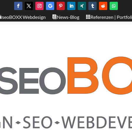
seoBOXX Webdesign
News-Blog
Referenzen | Portfol