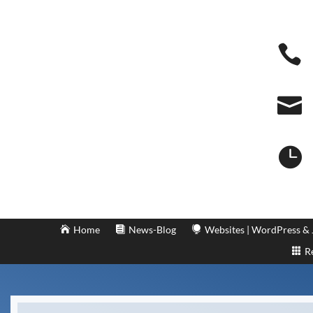



Home
News-Blog
Websites | WordPress &
R