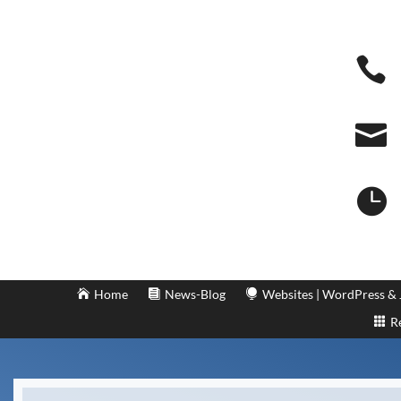



Home
News-Blog
Websites | WordPress &
R