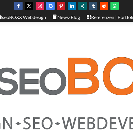
seoBOXX Webdesign
News-Blog
Referenzen | Portfol