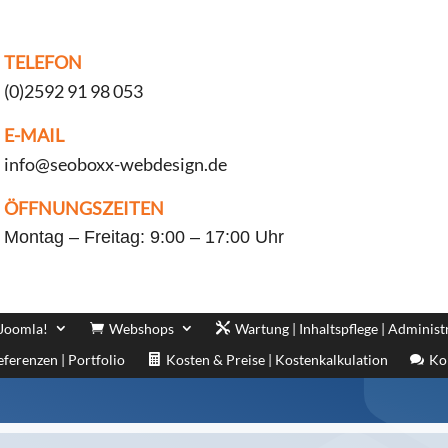
TELEFON
(0)2592 91 98 053
E-MAIL
info@seoboxx-webdesign.de
ÖFFNUNGSZEITEN
Montag – Freitag: 9:00 – 17:00 Uhr
 Joomla!
Webshops
Wartung | Inhaltspflege | Administ
eferenzen | Portfolio
Kosten & Preise | Kostenkalkulation
Ko