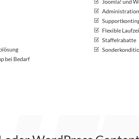
Joomla! und W
Administratio
Supportkontin
Flexible Laufze
Staffelrabatte
plösung
Sonderkonditio
p bei Bedarf