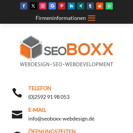
TELEFON

(0)2592 91 98 053
E-MAIL

info@seoboxx-webdesign.de
ÖFFNUNGSZEITEN