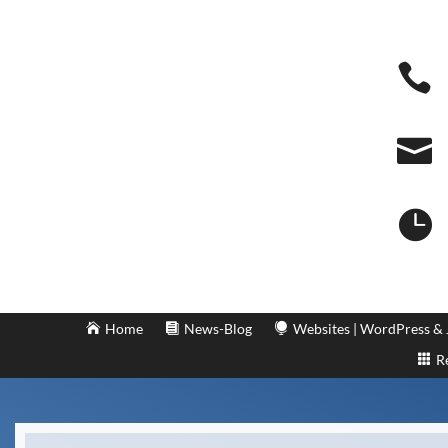



Home
News-Blog
Websites | WordPress &
R