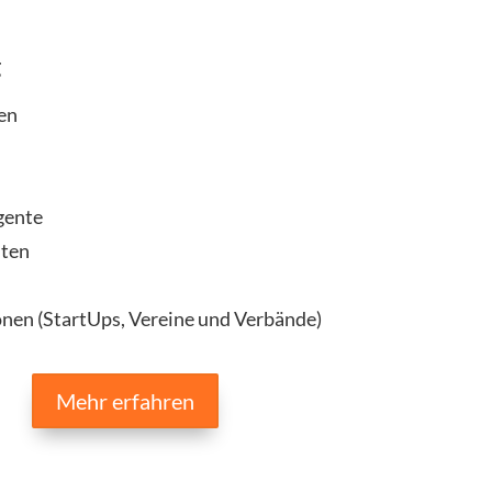
g
en
n
gente
iten
nen (StartUps, Vereine und Verbände)
Mehr erfahren