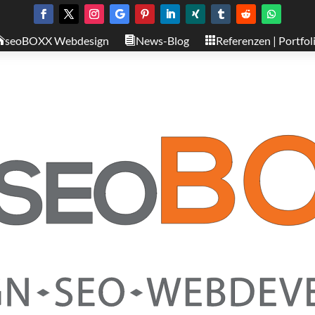
seoBOXX Webdesign
News-Blog
Referenzen | Portfol