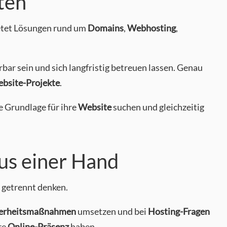
ten
etet Lösungen rund um
Domains
,
Webhosting
,
bar sein und sich langfristig betreuen lassen. Genau
bsite-Projekte
.
he Grundlage für ihre
Website
suchen und gleichzeitig
us einer Hand
 getrennt denken.
herheitsmaßnahmen
umsetzen und bei
Hosting-Fragen
re
Online-Präsenz
haben.