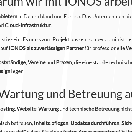
rum wir mit IONOS arbei
bietern
in Deutschland und Europa. Das Unternehmen bi
nd
Cloud-Infrastruktur
.
stig sein. Es muss zum Projekt passen, sauber administrier
 auf
IONOS als zuverlässigen Partner
für professionelle
We
bstständige
,
Vereine
und
Praxen
, die eine stabile technisc
sign
legen.
Wartung und Betreuung a
osting
,
Website
,
Wartung
und
technische Betreuung
nicht
nisch betreuen,
Inhalte pflegen
,
Updates durchführen
,
Sic
d sorgt dafür, dass Sie einen
festen Ansprechpartner
für Ih