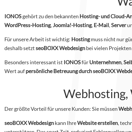
Wa
IONOS
gehört zu den bekannten
Hosting- und Cloud-An
WordPress-Hosting
,
Joomla!-Hosting
,
E-Mail
,
Server
u
Für unsere Arbeit ist wichtig:
Hosting
muss nicht nur gün
deshalb setzt
seoBOXX Webdesign
bei vielen Projekten
Besonders interessant ist
IONOS
für
Unternehmen
,
Sel
Wert auf
persönliche Betreuung durch seoBOXX Webde
Webhosting, 
Der größte Vorteil für unsere Kunden: Sie müssen
Webh
seoBOXX Webdesign
kann Ihre
Website erstellen
, tech
unterstützen. Das spart Zeit, reduziert Fehlerquellen un