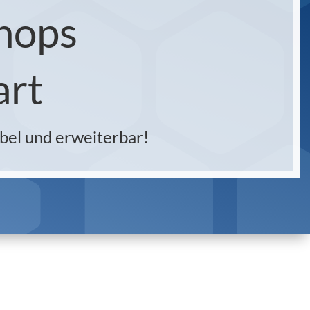
hops
art
bel und erweiterbar!