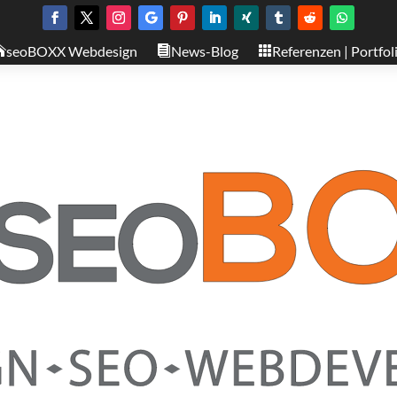
seoBOXX Webdesign
News-Blog
Referenzen | Portfol