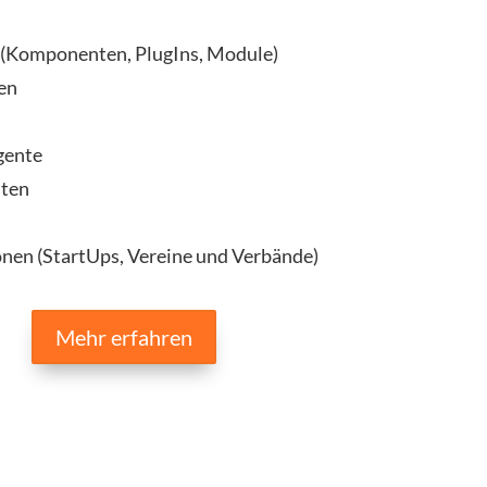
 (Komponenten, PlugIns, Module)
en
n
gente
iten
nen (StartUps, Vereine und Verbände)
Mehr erfahren