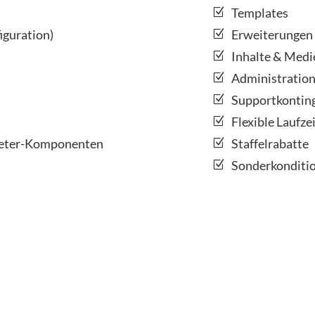
Templates
iguration)
Erweiterungen
Inhalte & Medi
Administratio
Supportkontin
Flexible Laufze
bieter-Komponenten
Staffelrabatte
Sonderkonditio