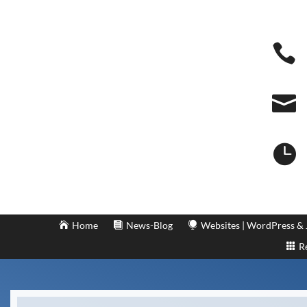



Home
News-Blog
Websites | WordPress &
R