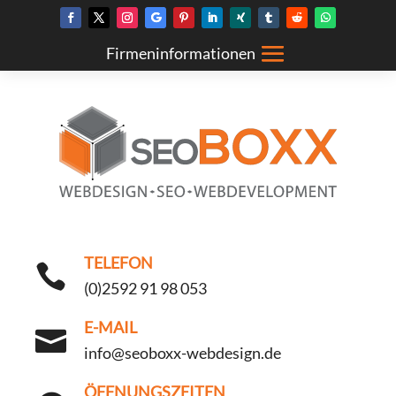
TELEFON

(0)2592 91 98 053
E-MAIL

info@seoboxx-webdesign.de
ÖFFNUNGSZEITEN