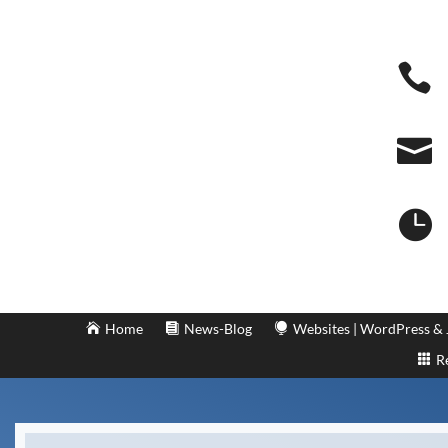



Home
News-Blog
Websites | WordPress &
R