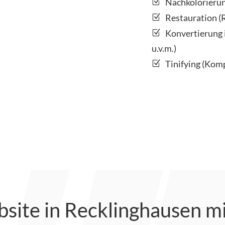
Nachkolorierun
Restauration (R
Konvertierung
u.v.m.)
Tinifying (Kom
bsite in Recklinghausen m