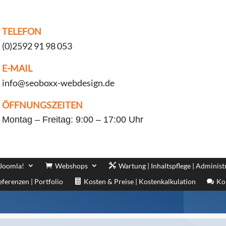
TELEFON
(0)2592 91 98 053
E-MAIL
info@seoboxx-webdesign.de
ÖFFNUNGSZEITEN
Montag – Freitag: 9:00 – 17:00 Uhr
 Joomla!
Webshops
Wartung | Inhaltspflege | Administ
eferenzen | Portfolio
Kosten & Preise | Kostenkalkulation
Ko