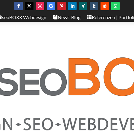
seoBOXX Webdesign
News-Blog
Referenzen | Portfol