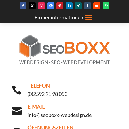
TELEFON

(0)2592 91 98 053
E-MAIL

info@seoboxx-webdesign.de
ÖFFNUNGSZEITEN