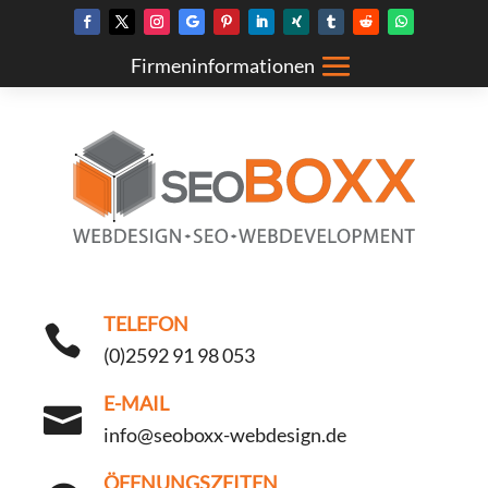
TELEFON

(0)2592 91 98 053
E-MAIL

info@seoboxx-webdesign.de
ÖFFNUNGSZEITEN