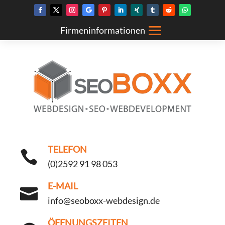
TELEFON

(0)2592 91 98 053
E-MAIL

info@seoboxx-webdesign.de
ÖFFNUNGSZEITEN