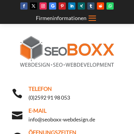
TELEFON

(0)2592 91 98 053
E-MAIL

info@seoboxx-webdesign.de
ÖFFNUNGSZEITEN