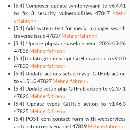
[5.4] Composer update symfony/yaml to v6.4.41
to fix 3 security vulnerabilities 47847
Mehr
erfahren »
[5.4] Add system test for media manager search
traverse issue 47837
Mehr erfahren »
[5.4] Update phpstan-baseline.neon 2026-05-26
47836
Mehr erfahren »
[5.4] Update github-script GitHub action to v9.0.0
47830
Mehr erfahren »
[5.4] Update actions-setup-mysql GitHub action
to v1.51.0 47827
Mehr erfahren »
[5.4] Update setup-php GitHub action to v2.37.1
47826
Mehr erfahren »
[5.4] Update typos GitHub action to v1.46.3
47825
Mehr erfahren »
[5.4] POST com_contact form with webservices
and custom reply enabled 47819
Mehr erfahren »