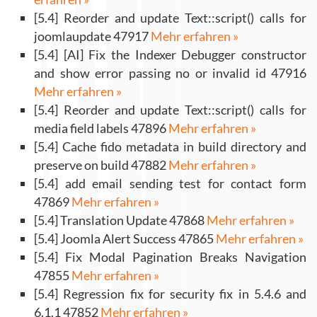
[5.4] Reorder and update Text::script() calls for
joomlaupdate 47917
Mehr erfahren »
[5.4] [AI] Fix the Indexer Debugger constructor
and show error passing no or invalid id 47916
Mehr erfahren »
[5.4] Reorder and update Text::script() calls for
media field labels 47896
Mehr erfahren »
[5.4] Cache fido metadata in build directory and
preserve on build 47882
Mehr erfahren »
[5.4] add email sending test for contact form
47869
Mehr erfahren »
[5.4] Translation Update 47868
Mehr erfahren »
[5.4] Joomla Alert Success 47865
Mehr erfahren »
[5.4] Fix Modal Pagination Breaks Navigation
47855
Mehr erfahren »
[5.4] Regression fix for security fix in 5.4.6 and
6.1.1 47852
Mehr erfahren »