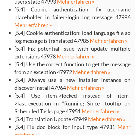
users state 47993
Mehr erfahren »
[5.4] Cookie authentication: fix username
placeholder in failed-login log message 47986
Mehr erfahren »
[5.4] Cookie authentication: load language file so
log message is translated 47985
Mehr erfahren »
[5.4] Fix potential issue with update multiple
extensions 47978
Mehr erfahren »
[5.4] Use the correct function to get the message
from an exception 47972
Mehr erfahren »
[5.4] Always use a new installer instance on
discover install 47964
Mehr erfahren »
[5.4] Use item->locked instead of item-
>last_execution in "Running Since" tooltip on
Scheduled Tasks page 47951
Mehr erfahren »
[5.4] Translation Update 47949
Mehr erfahren »
[5.4] Fix doc block for input type 47931
Mehr
erfahren »