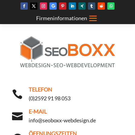
TELEFON

(0)2592 91 98 053
E-MAIL

info@seoboxx-webdesign.de
ÖFFNUNGSZEITEN