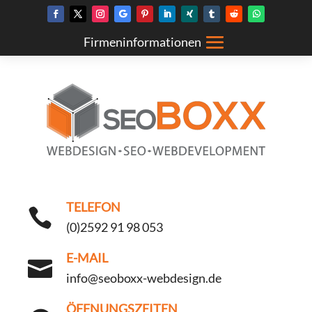
TELEFON

(0)2592 91 98 053
E-MAIL

info@seoboxx-webdesign.de
ÖFFNUNGSZEITEN